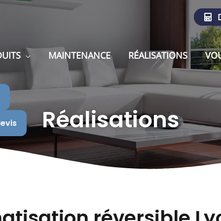
D
UITS
MAINTENANCE
RÉALISATIONS
VOU
Réalisations
evis
atisation réversible Lyo