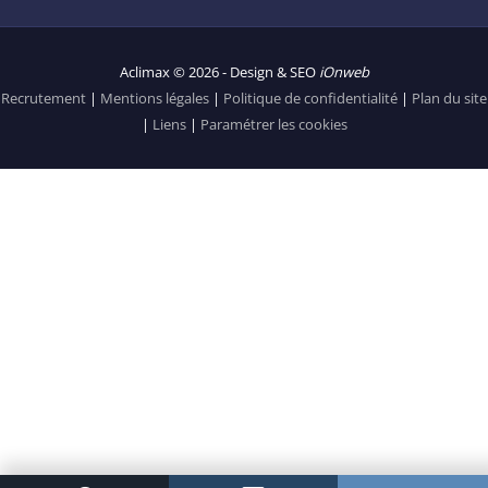
Aclimax © 2026 - Design & SEO
iOnweb
Recrutement
|
Mentions légales
|
Politique de confidentialité
|
Plan du site
|
Liens
|
Paramétrer les cookies