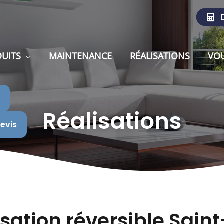
D
UITS
MAINTENANCE
RÉALISATIONS
VOU
Réalisations
evis
sation réversible Saint-