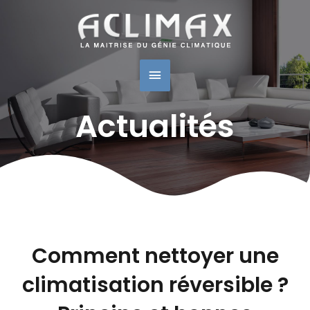
Navigation
Menu
des
articles
Principal
Actualités
Comment nettoyer une
climatisation réversible ?