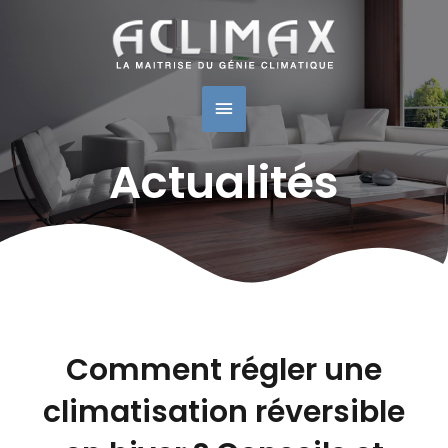
Navigation
Menu
des
articles
Principal
Actualités
Comment régler une
climatisation réversible