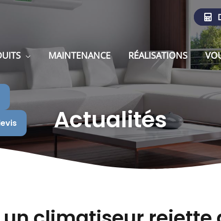
D
UITS
MAINTENANCE
RÉALISATIONS
VOU
Actualités
evis
un climatiseur rejette 